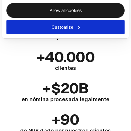
remotos
Allow all cookies
+150
Customize
países
+40.000
clientes
+$20B
en nómina procesada legalmente
+90
de NPS dado por nuestros clientes