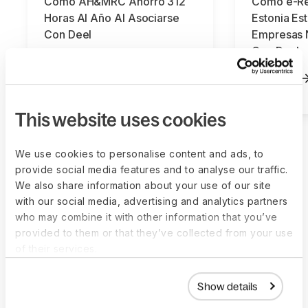
Cómo AH&MRC Ahorró 312
Cómo e-Re
Horas Al Año Al Asociarse
Estonia E
Con Deel
Empresas 
Con Deel
Saber más
Saber más
This website uses cookies
We use cookies to personalise content and ads, to
provide social media features and to analyse our traffic.
We also share information about your use of our site
Deel facilita el
with our social media, advertising and analytics partners
who may combine it with other information that you’ve
crecimiento de
provided to them or that they’ve collected from your use
of their services.
equipos
Show details
internacionales y