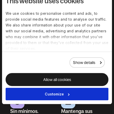
This website uses cookies
We use cookies to personalise content and ads, to
Planes para
Elija su
provide social media features and to analyse our traffic.
cada tipo de
configuración
We also share information about your use of our site
beneficio
with our social media, advertising and analytics partners
Funciona con
who may combine it with other information that you’ve
Añada planes de
nuestro pago de
provided to them or that they’ve collected from your use
jubilación, seguro
nómina
o con el
of their services.
de vida,
suyo; los
incapacidad y
beneficios se
beneficios locales
integran en su
Show details
según las
sistema.
necesidades de su
equipo.
Allow all cookies
Customize
Sin mínimos.
Mantenga sus