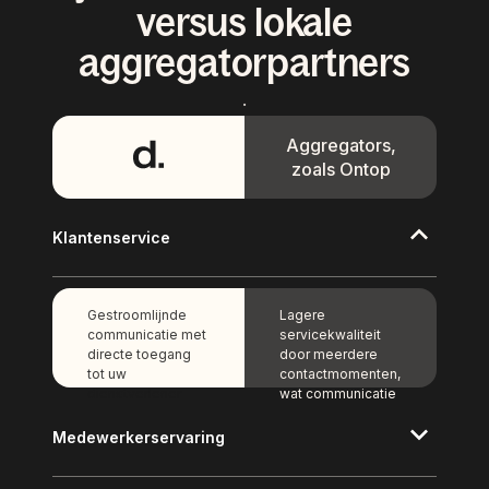
versus lokale
aggregatorpartners
.
Aggregators,
zoals Ontop
Klantenservice
Gestroomlijnde
Lagere
communicatie met
servicekwaliteit
directe toegang
door meerdere
tot uw
contactmomenten,
dienstverlener
wat communicatie
voor minder
vertraagt en leidt
contactmomenten.
tot langere
Medewerkerservaring
Snellere
oplostijden.
afhandeling met