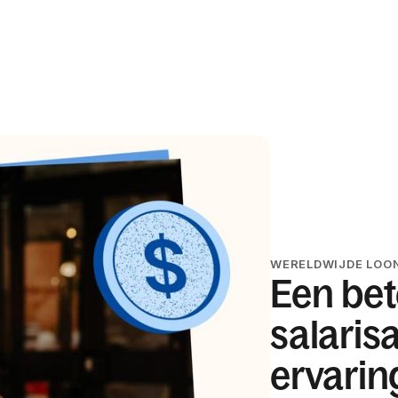
WERELDWIJDE LOO
Een bet
salaris
ervarin