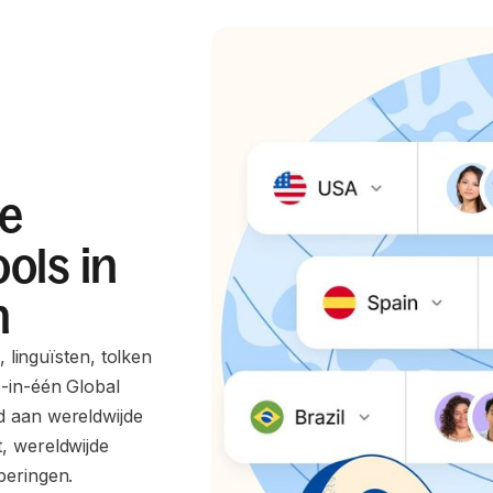
e
ols in
n
, linguïsten, tolken
-in-één Global
d aan wereldwijde
, wereldwijde
peringen.