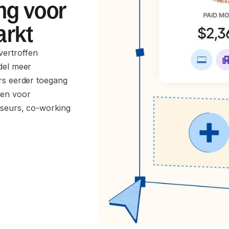
ng voor
arkt
vertroffen
del meer
ers eerder toegang
len voor
iseurs, co-working