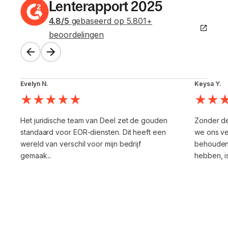
Lenterapport 2025
4.8
/5
gebaseerd op
5.801
+
beoordelingen
Evelyn N.
Keysa Y.
Het juridische team van Deel zet de gouden
Zonder d
standaard voor EOR-diensten. Dit heeft een
we ons ve
wereld van verschil voor mijn bedrijf
behouden
gemaak...
hebben, is