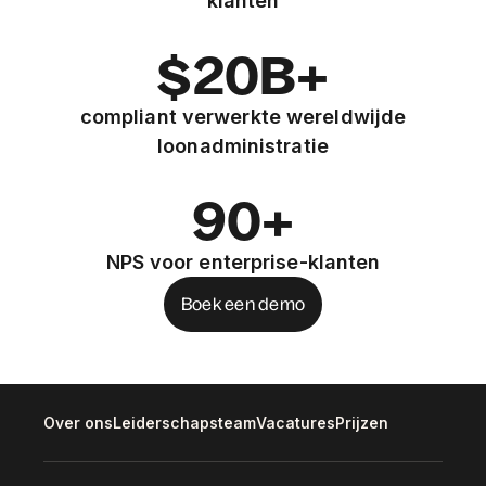
klanten
$20B+
compliant verwerkte wereldwijde
loonadministratie
90+
NPS voor enterprise-klanten
Boek een demo
Over ons
Leiderschapsteam
Vacatures
Prijzen