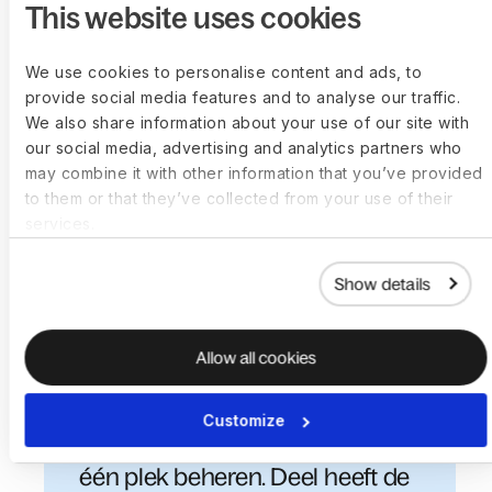
bedrijven wereldwijd
This website uses cookies
personeel aannemen
We use cookies to personalise content and ads, to
Boek een gratis demo van 30 minuten
provide social media features and to analyse our traffic.
We also share information about your use of our site with
our social media, advertising and analytics partners who
may combine it with other information that you’ve provided
to them or that they’ve collected from your use of their
services.
“Vóór Deel was het aannemen
en betalen van ons wereldwijde
Show details
team een beproeving. Nu, voor
onze honderden contractanten,
Allow all cookies
kunnen we hun contracten,
naleving van wet- en
Customize
regelgeving en betalingen op
één plek beheren. Deel heeft de