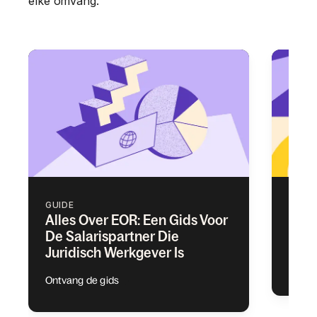
elke omvang.
GUIDE
GUID
Alles Over EOR: Een Gids Voor
De B
De Salarispartner Die
Were
Juridisch Werkgever Is
Ontva
Ontvang de gids