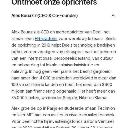
Ontmoet onze oprichters
Alex Bouaziz (CEO & Co-Founder)
Alex Bouaziz is CEO en medeoprichter van Deel, het
alles-in-één
HR-platform
voor wereldwijde teams. Sinds
de oprichting in 2019 helpt Deels technologie bedrijven
bij het vereenvoudigen van elk aspect van het beheren
van een internationaal personeelsbestand, van cultuur
en onboarding tot lokale salarisadministratie en
naleving. In nog geen vier jaar is het bedrijf gegroeid
naar meer dan 4.000 teamleden wereldwijd in meer dan
100 verschillende landen en heeft het meer dan $600
miljoen aan financiering opgehaald. Het heeft meer dan
35.000 klanten, waaronder Shopify, Nike en Klarna.
Alex groeide op in Parijs en studeerde af aan Technion
en later MIT met een master in civiele en milieutechniek.
Voor Deel richtte hij investeringsfonds Sarona Ventures
op. In 2020 stond hij op Forbes' 30 Under 30-lijst voor