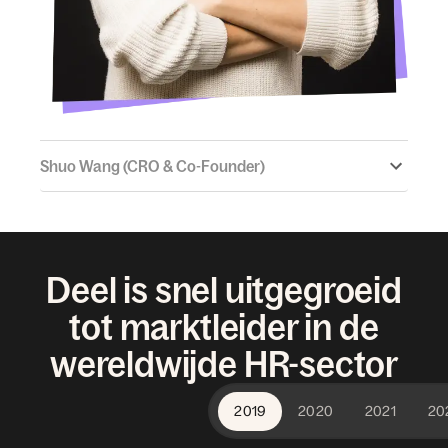
Shuo Wang (CRO & Co-Founder)
Deel is snel uitgegroeid
tot marktleider in de
wereldwijde HR-sector
2019
2020
2021
20