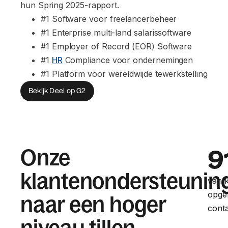
hun Spring 2025-rapport.
#1 Software voor freelancerbeheer
#1 Enterprise multi-land salarissoftware
#1 Employer of Record (EOR) Software
#1 
HR
 Compliance voor ondernemingen
#1 Platform voor wereldwijde tewerkstelling
Bekijk Deel op G2
Onze
9
klantenondersteunin
van 
opgel
naar een hoger
conta
niveau tillen