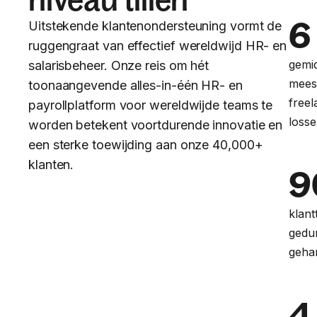
6
Uitstekende klantenondersteuning vormt de
ruggengraat van effectief wereldwijd HR- en
gemid
salarisbeheer. Onze reis om hét
mees
toonaangevende alles-in-één HR- en
freel
payrollplatform voor wereldwijde teams te
loss
worden betekent voortdurende innovatie en
een sterke toewijding aan onze 40,000+
klanten.
9
klan
gedu
geha
4