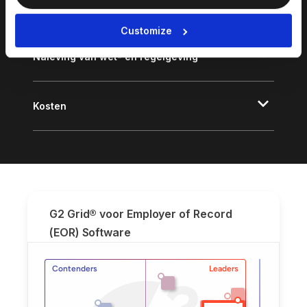
Maatwerk
Customize
Naleving van wet- en regelgeving
Kosten
G2 Grid® voor Employer of Record
(EOR) Software