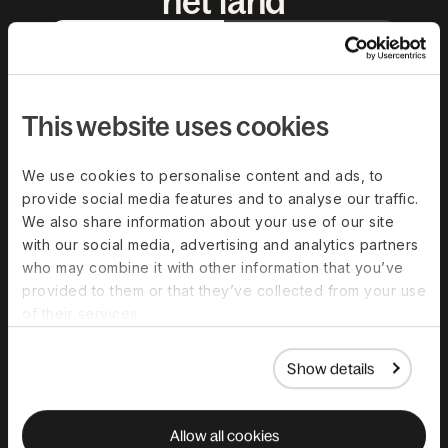
het land
Aggregators met
lokale partners
This website uses cookies
Klantenservice
We use cookies to personalise content and ads, to
provide social media features and to analyse our traffic.
Gestroomlijnde
Lagere
We also share information about your use of our site
communicatie met
servicekwaliteit
directe toegang
door meerdere
with our social media, advertising and analytics partners
tot uw aanbieder
contactmomenten,
who may combine it with other information that you’ve
voor minder
wat de
provided to them or that they’ve collected from your use
contactmomenten.
communicatie
Snellere
vertraagt en
of their services.
Medewerkerservaring
afhandeling met
resulteert in
een toegewijde
langere
klantsuccesmanager.
oplostijden.
Show details
Beveiliging
Allow all cookies