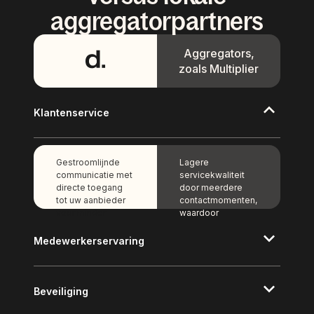
aggregatorpartners
Aggregators,
zoals Multiplier
Klantenservice
Gestroomlijnde
Lagere
communicatie met
servicekwaliteit
directe toegang
door meerdere
tot uw aanbieder
contactmomenten,
voor minder
waardoor
contactmomenten.
communicatie
Snellere
vertraagd wordt en
Medewerkerservaring
oplossingen
oplossingen
dankzij een
langer duren.
toegewijde
klantensuccesmanager.
Beveiliging