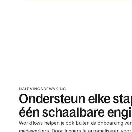
NALEVINGSBEWAKING
Ondersteun elke st
één schaalbare eng
Workflows helpen je ook buiten de onboarding va
medewerkers. Door triggers te automatiseren voor