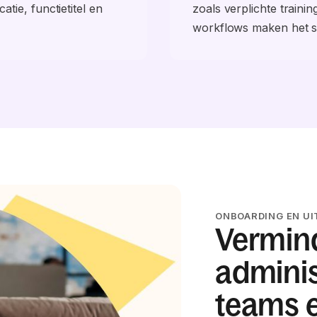
tie, functietitel en
zoals verplichte trainin
workflows maken het s
ONBOARDING EN U
Vermin
adminis
teams e