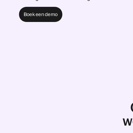
Boek een demo
w