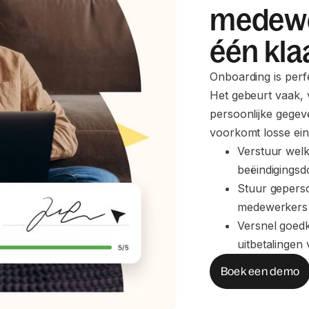
medewe
één klaa
Onboarding is perfe
Het gebeurt vaak, 
persoonlijke gegeve
voorkomt losse eindj
Verstuur welk
beëindigings
Stuur gepers
medewerkers
Versnel goedk
uitbetalingen
Boek een demo