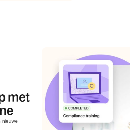
ap met
ine
n nieuwe