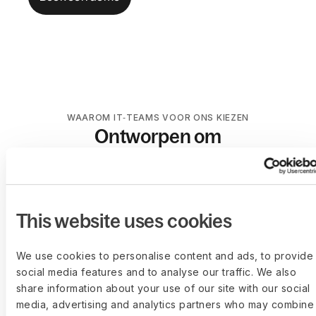
WAAROM IT‑TEAMS VOOR ONS KIEZEN
Ontworpen om
gefragmenteerde IT‑stacks te
vervangen
This website uses cookies
Hardwareinkoop,
Beleid dat
volledig geïntegreerd
overal wordt
We use cookies to personalise content and ads, to provide
toegepast
social media features and to analyse our traffic. We also
Koop of huur laptops en
share information about your use of our site with our social
accessoires rechtstreeks in
Maak op rollen
media, advertising and analytics partners who may combine
hetzelfde platform dat HR &
gebaseerde regels