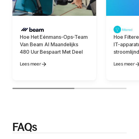
Hoe Het Eénmans-Ops-Team
Hoe Filter
Van Beam AI Maandelijks
IT-apparat
480 Uur Bespaart Met Deel
stroomlijn
Lees meer
Lees meer
FAQs