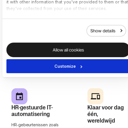
it with other information that you’ve provided to them or that
IT beheert. Hardwareinkoop
voor hardware,
they’ve collected from your use of their services.
is vanaf dag één gekoppeld
apps, toegang en
aan IT‑beleid, onboarding en
beveiliging op één
levenscyclusbeheer.
plek. Die regels
Show details
worden
consequent
toegepast op
Allow all cookies
apparaten, teams
en landen naarmate
je organisatie
Customize
groeit.
HR-gestuurde IT-
Klaar voor dag
automatisering
één,
wereldwijd
HR‑gebeurtenissen zoals