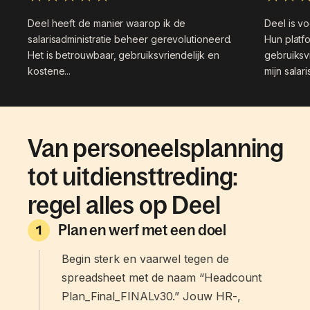
Deel heeft de manier waarop ik de
Deel is v
salarisadministratie beheer gerevolutioneerd.
Hun platfo
Het is betrouwbaar, gebruiksvriendelijk en
gebruiksvr
kostene...
mijn salaris
Van personeelsplanning
tot uitdiensttreding:
regel alles op Deel
Plan en werf met een doel
1
Begin sterk en vaarwel tegen de
spreadsheet met de naam “Headcount
Plan_Final_FINALv30.” Jouw HR-,