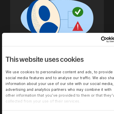
This website uses cookies
Compliancemonitor
We use cookies to personalise content and ads, to provide
We scannen automatisch, verzamelen
social media features and to analyse our traffic. We also sh
en verklaren de laatste relevante
information about your use of our site with our social media,
advertising and analytics partners who may combine it with
regelgevingswijzigingen wereldwijd,
other information that you’ve provided to them or that they’
signaleren mogelijke problemen en
collected from your use of their services.
geven aanbevolen acties in eenvoudige
taal, direct op je dashboard.