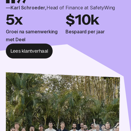
—
Karl Schroeder
,
Head of Finance at SafetyWing
5x
$10k
Groei na samenwerking
Bespaard per jaar
met Deel
Lees klantverhaal