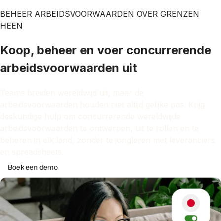
BEHEER ARBEIDSVOORWAARDEN OVER GRENZEN
HEEN
Koop, beheer en voer concurrerende
arbeidsvoorwaarden uit
Teams breiden wereldwijd uit, maar de
arbeidsvoorwaarden houden niet altijd gelijke pas. Krijg
deskundige hulp om concurrerende wereldwijde
arbeidsvoorwaarden te ontwerpen, uit te rollen en te
beheren in elk land, zonder te jongleren met leveranciers
en spreadsheets.
Boek een demo