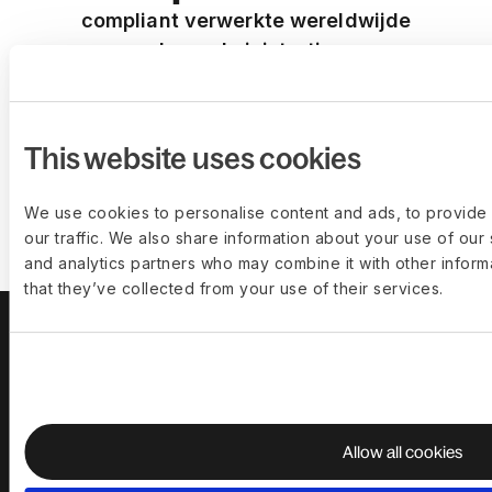
compliant verwerkte wereldwijde
loonadministratie
90+
This website uses cookies
NPS voor enterprise-klanten
Boek een demo
We use cookies to personalise content and ads, to provide 
our traffic. We also share information about your use of our 
and analytics partners who may combine it with other inform
that they’ve collected from your use of their services.
Over ons
Leiderschapsteam
Vacatures
Prijzen
Oplossingen
Allow all cookies
Deel Payroll
Deel HR