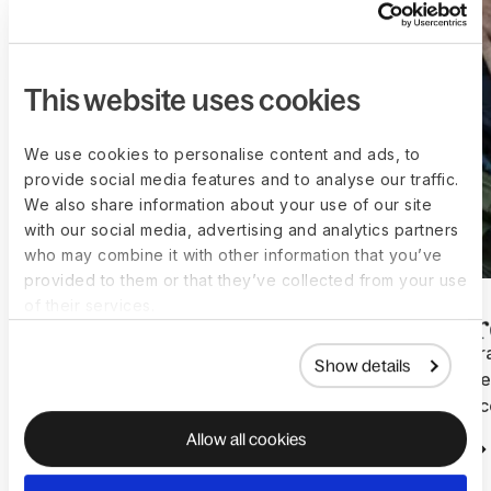
This website uses cookies
We use cookies to personalise content and ads, to
provide social media features and to analyse our traffic.
We also share information about your use of our site
with our social media, advertising and analytics partners
who may combine it with other information that you’ve
provided to them or that they’ve collected from your use
of their services.
Como o Mobbin Escalou
How Divbr
Show details
Globalmente Sem RH Interno
Hours Week
Usando Deel
Complianc
Allow all cookies
Leia mais
Leia mais