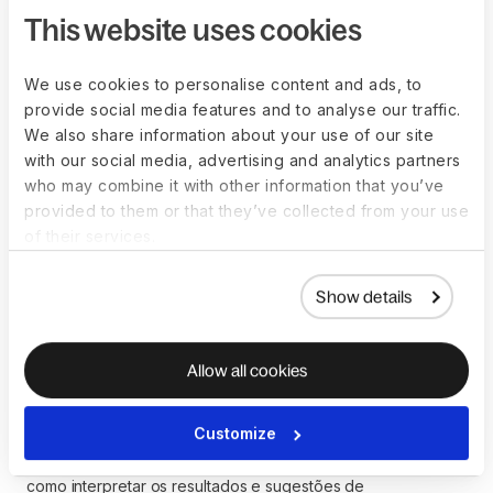
Treinamento obrigatório, como segurança de TI, 
This website uses cookies
proteção de dados e treinamento de DEI
Treinamento baseado em função, como treinamento de 
We use cookies to personalise content and ads, to
negociação para uma função de vendas
provide social media features and to analyse our traffic.
Treinamento de habilidades técnicas, como treinamento 
We also share information about your use of our site
Jira e Lookerstudio
with our social media, advertising and analytics partners
E para insights adicionais, adicione fórmulas para calcular
who may combine it with other information that you’ve
automaticamente:
provided to them or that they’ve collected from your use
of their services.
Total de atribuições de treinamento:
 calcule o 
número total de atribuições de treinamento por 
funcionário e habilidade
Show details
Taxa de conclusão de treinamento por curso:
 calcule 
o número total de conclusões do número total de tarefas
Taxa média de aprovação em treinamento:
 calcule 
Allow all cookies
quantos funcionários passaram no treinamento do total 
de tarefas de treinamento
Customize
Você também encontrará informações completas sobre
como interpretar os resultados e sugestões de