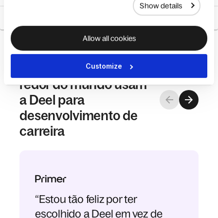
Show details
Plugins
Allow all cookies
Por que empresas ao
Customize
redor do mundo usam
a Deel para
desenvolvimento de
carreira
“Estou tão feliz por ter
escolhido a Deel em vez de