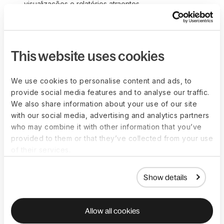
visualizações e relatórios atraentes
Conhecimento profundo dos conceitos de banco de 
dados, como estruturas de banco de dados, linguagens 
de consulta e princípios de armazenamento de dados 
para manter o data warehouse organizado
This website uses cookies
Experiência no manuseio de ferramentas de business 
intelligence, como [Microsoft Power BI, Oracle Business 
We use cookies to personalise content and ads, to
Intelligence, IBM Cognos] para extrair e analisar dados
provide social media features and to analyse our traffic.
Compromisso com o aprendizado contínuo e disposição 
We also share information about your use of our site
para se manter atualizado sobre as tendências 
with our social media, advertising and analytics partners
emergentes do setor, processos de negócios, 
who may combine it with other information that you’ve
tecnologias e metodologias no campo de dados
provided to them or that they’ve collected from your use
of their services.
Show details
Analista de Business
Intelligence Skills
Allow all cookies