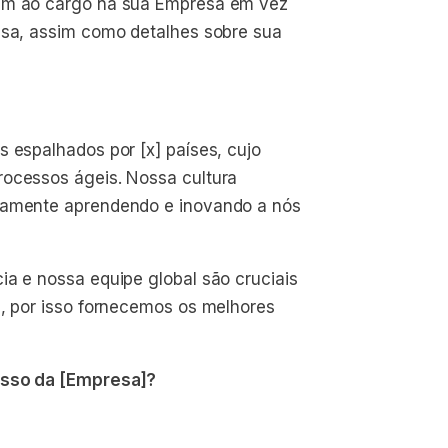
rem ao cargo na sua Empresa em vez
esa, assim como detalhes sobre sua
s espalhados por [x] países, cujo
rocessos ágeis. Nossa cultura
nuamente aprendendo e inovando a nós
ia e nossa equipe global são cruciais
e, por isso fornecemos os melhores
cesso da [Empresa]?