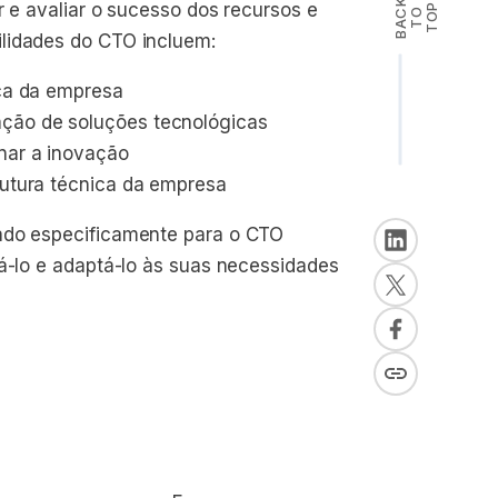
B
A
K
T
T
O
r e avaliar o sucesso dos recursos e
P
C
O
lidades do CTO incluem:
ica da empresa
ação de soluções tecnológicas
onar a inovação
trutura técnica da empresa
iado especificamente para o CTO
sá-lo e adaptá-lo às suas necessidades