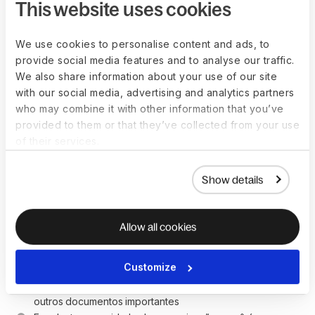
This website uses cookies
Sólidas habilidades de comunicação e relacionamento 
interpessoal
Experiência com impostos e processamento de folha de 
We use cookies to personalise content and ads, to
pagamento global é um diferencial
provide social media features and to analyse our traffic.
We also share information about your use of our site
with our social media, advertising and analytics partners
who may combine it with other information that you’ve
provided to them or that they’ve collected from your use
Especialista em Folha de
of their services.
Pagamento Skills
Show details
Liste as soft skills e qualidades pessoais que você está
buscando no candidato perfeito.
Allow all cookies
Orientado a detalhes: você é hábil na entrada e no 
processamento rápidos e precisos de dados e é capaz 
Customize
de identificar erros e exceções em planilhas, folhas de 
ponto, contracheques, informações de funcionários e 
outros documentos importantes