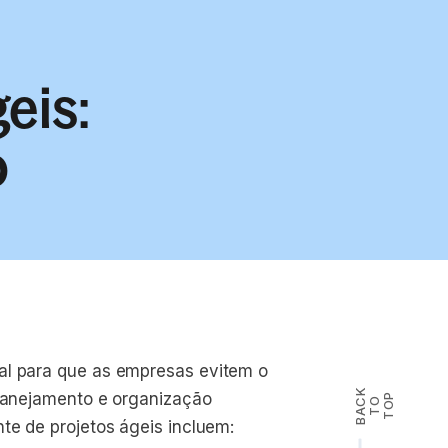
eis:
o
al para que as empresas evitem o
B
A
K
T
T
O
planejamento e organização
P
C
O
te de projetos ágeis incluem: