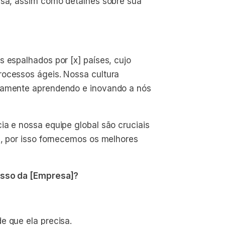
esa, assim como detalhes sobre sua
s espalhados por [x] países, cujo
rocessos ágeis. Nossa cultura
nuamente aprendendo e inovando a nós
ia e nossa equipe global são cruciais
e, por isso fornecemos os melhores
cesso da [Empresa]?
e que ela precisa.