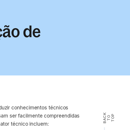
ção de
aduzir conhecimentos técnicos
B
A
K
T
T
O
sam ser facilmente compreendidas
P
C
O
dator técnico incluem: