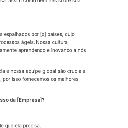
esa, assim como detalhes sobre sua
s espalhados por [x] países, cujo
rocessos ágeis. Nossa cultura
nuamente aprendendo e inovando a nós
ia e nossa equipe global são cruciais
e, por isso fornecemos os melhores
cesso da [Empresa]?
e que ela precisa.