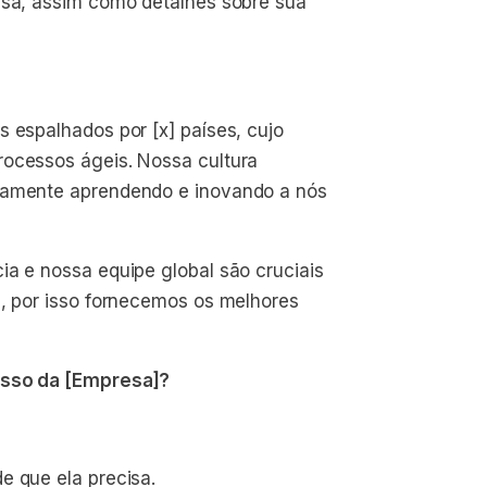
esa, assim como detalhes sobre sua
s espalhados por [x] países, cujo
rocessos ágeis. Nossa cultura
nuamente aprendendo e inovando a nós
ia e nossa equipe global são cruciais
e, por isso fornecemos os melhores
cesso da [Empresa]?
e que ela precisa.