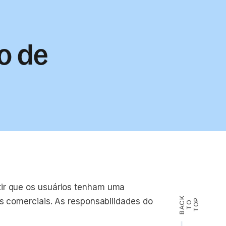
o de
tir que os usuários tenham uma
B
A
K
T
T
O
as comerciais. As responsabilidades do
P
C
O