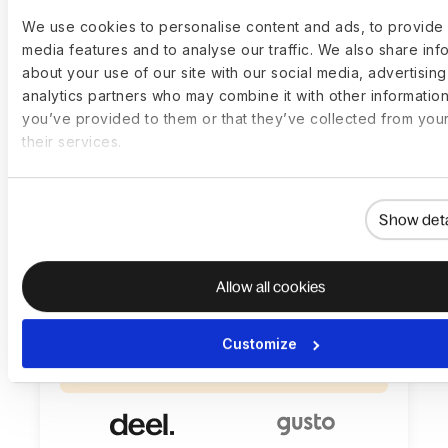
We use cookies to personalise content and ads, to provide 
media features and to analyse our traffic. We also share inf
about your use of our site with our social media, advertisin
analytics partners who may combine it with other information
24/7 다채널 지원: 전화, 콜백, 화상 통화, 이메
you’ve provided to them or that they’ve collected from you
일, WhatsApp, 그리고 엔터프라이즈용
their services.
Slack
Show deta
Allow all cookies
앱 내 및 Slack 통합으로 150+개국에서 즉시
Customize
제공되는 글로벌 HR 및 규정 준수(컴플라이언
스) 인사이트를 위한 AI 어시스턴트