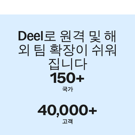
Deel로 원격 및 해
외 팀 확장이 쉬워
집니다
150+
국가
40,000+
고객