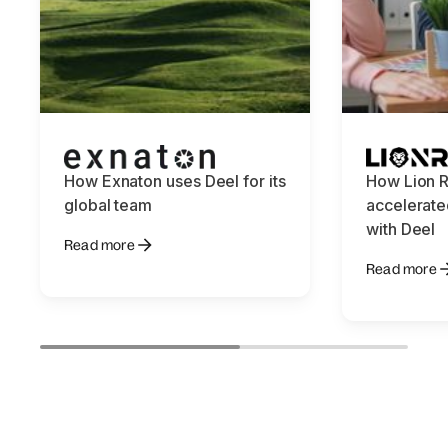
How Exnaton uses Deel for its
How Lion 
global team
accelerat
with Deel
Read more
Read more