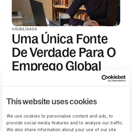
VISIBILIDADE
Uma Única Fonte
De Verdade Para O
Emprego Global
Contratos, classificações de trabalhadores,
dados da folha de pagamento, vistos, benefícios
e regime de emprego ficam em uma única
This website uses cookies
plataforma. As equipes jurídicas ganham clareza
sem se tornarem um gargalo para RH, Finanças
We use cookies to personalise content and ads, to
ou Operações.
provide social media features and to analyse our traffic.
Agendar uma demonstração
We also share information about your use of our site