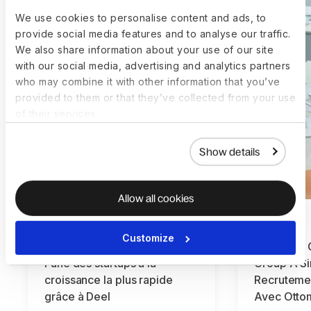
We use cookies to personalise content and ads, to
provide social media features and to analyse our traffic.
We also share information about your use of our site
with our social media, advertising and analytics partners
who may combine it with other information that you’ve
provided to them or that they’ve collected from your use
of their services.
Show details
Allow all cookies
Customize
Comment Veriff est devenue
Comment G
l'une des startups à la
Group A Si
croissance la plus rapide
Recrutemen
grâce à Deel
Avec Ottom