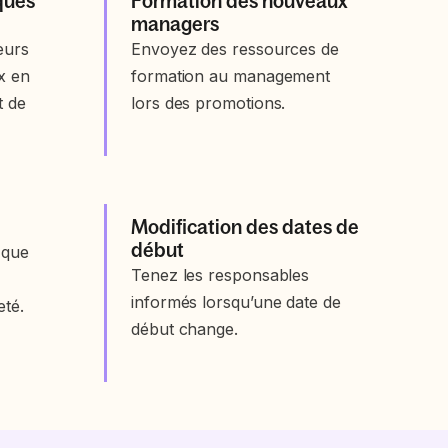
iques
Formation des nouveaux
managers
eurs
Envoyez des ressources de
x en
formation au management
t de
lors des promotions.
Modification des dates de
début
 que
Tenez les responsables
informés lorsqu’une date de
eté.
début change.