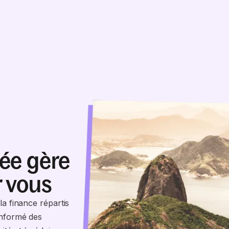
rée gère
r vous
la finance répartis
informé des