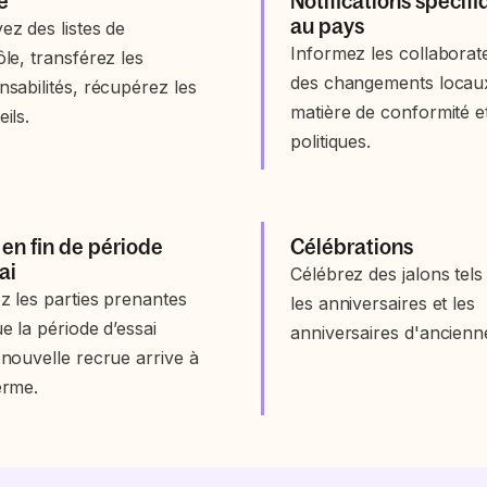
e
Notifications spécif
au pays
ez des listes de
Informez les collaborat
le, transférez les
des changements locau
nsabilités, récupérez les
matière de conformité e
ils.
politiques.
 en fin de période
Célébrations
ai
Célébrez des jalons tels
z les parties prenantes
les anniversaires et les
e la période d’essai
anniversaires d'ancienn
 nouvelle recrue arrive à
erme.