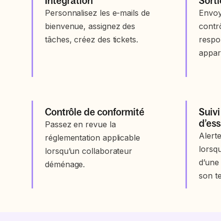
Intégration
Sorti
Personnalisez les e-mails de
Envoy
bienvenue, assignez des
contrô
tâches, créez des tickets.
respo
appare
Contrôle de conformité
Suivi
d’ess
Passez en revue la
Alerte
réglementation applicable
lorsqu
lorsqu’un collaborateur
d’une
déménage.
son t