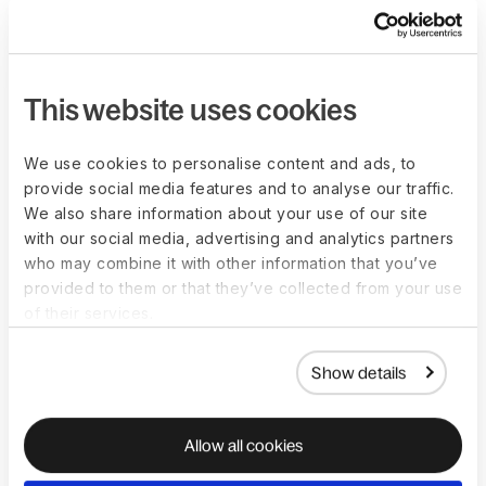
Soumission Simple Des
Heures Et Approbation Par
Le Responsable
Les collaborateurs saisissent leur temps
This website uses cookies
via l'application Deel, le navigateur ou le
plugin Slack. Les responsables
We use cookies to personalise content and ads, to
examinent et approuvent avant que
provide social media features and to analyse our traffic.
quoi que ce soit ne soit transmis à la
We also share information about your use of our site
with our social media, advertising and analytics partners
paie.
who may combine it with other information that you’ve
provided to them or that they’ve collected from your use
of their services.
Show details
Allow all cookies