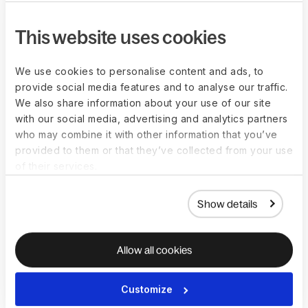
Demander une démo
This website uses cookies
We use cookies to personalise content and ads, to
provide social media features and to analyse our traffic.
We also share information about your use of our site
with our social media, advertising and analytics partners
who may combine it with other information that you’ve
provided to them or that they’ve collected from your use
of their services.
Show details
Allow all cookies
PAIE
Rémunérez vos
Customize