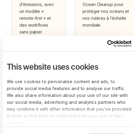
d’émissions, avec
Ocean Cleanup pour
un modèle «
protéger nos océans et
remote-first » et
nos rivières à l’échelle
des workflows
mondiale.
sans papier.
This website uses cookies
We use cookies to personalise content and ads, to
Impact
Équipe et culture
provide social media features and to analyse our traffic.
collectif
We also share information about your use of our site with
Plus de 6 500
our social media, advertising and analytics partners who
Des dons pilotés
collaborateurs dans 120
may combine it with other information that you’ve provided
par les employés
pays construisent le
to them or that they’ve collected from your use of their
soutenant les
futur du travail.
services.
réfugiés, les