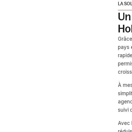
LA SO
Un 
Ho
Grâce 
pays e
rapid
permi
crois
À mesu
simpli
agenc
suivi
Avec D
réduis