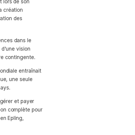
 lors de son
a création
ration des
ences dans le
 d'une vision
re contingente.
ondiale entraînait
que, une seule
pays.
 gérer et payer
ion complète pour
n Epling,