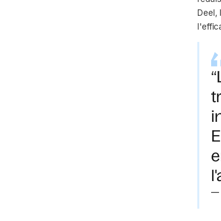
Deel,
l'effi
“
t
i
E
e
l
—