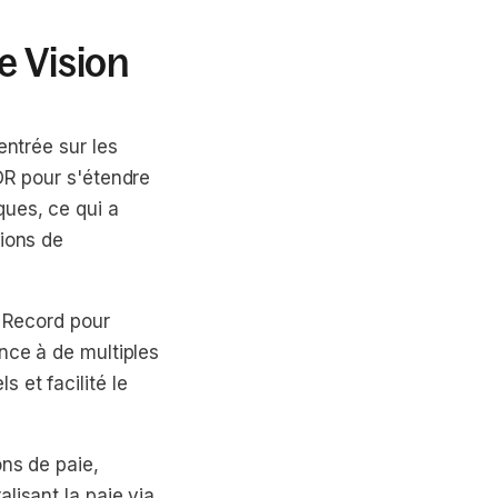
e Vision
entrée sur les
OR pour s'étendre
ques, ce qui a
tions de
f Record pour
nce à de multiples
 et facilité le
ons de paie,
lisant la paie via