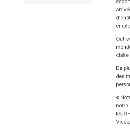
impor
arriv
d'enti
emplo
Outre
monde.
clair
De plu
des ma
perso
« Notr
notre
les RH
Vice‑