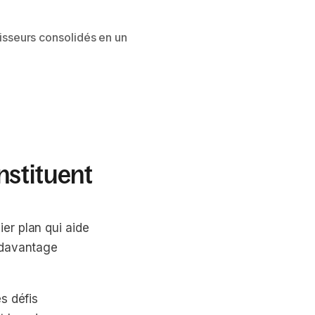
isseurs consolidés en un
nstituent
er plan qui aide
 davantage
s défis