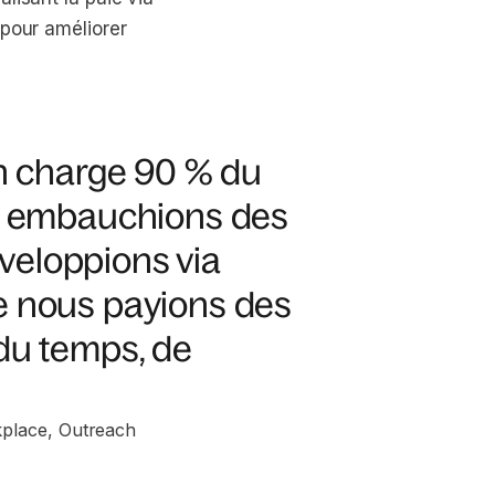
 pour améliorer
en charge 90 % du
us embauchions des
veloppions via
e nous payions des
du temps, de
kplace, Outreach