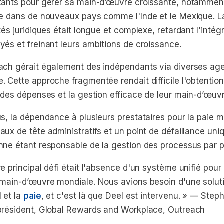
tants pour gérer sa main-d’œuvre croissante, notamment
ée dans de nouveaux pays comme l'Inde et le Mexique. L
tés juridiques était longue et complexe, retardant l'intég
yés et freinant leurs ambitions de croissance.
ach gérait également des indépendants via diverses ag
 Cette approche fragmentée rendait difficile l'obtention
e des dépenses et la gestion efficace de leur main-d’œuv
s, la dépendance à plusieurs prestataires pour la paie m
ux de tête administratifs et un point de défaillance uni
nne étant responsable de la gestion des processus par 
e principal défi était l'absence d'un système unifié pour
 main-d’œuvre mondiale. Nous avions besoin d'une solut
 et la
paie
, et c'est là que Deel est intervenu. »
— Stephe
président, Global Rewards and Workplace, Outreach