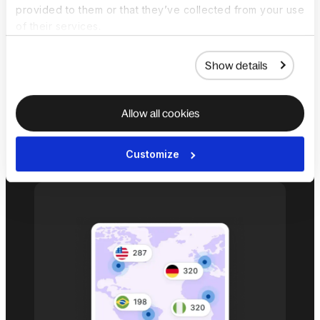
Réduisez le risque d'audit et le
provided to them or that they’ve collected from your use
of their services.
retravail. Les alertes de conformité
sont centralisées pour la paie, les
Show details
indépendants et l'emploi, avec des
orientations claires et une traçabilité
prête pour l'audit, sans surveillance
Allow all cookies
manuelle.
Customize