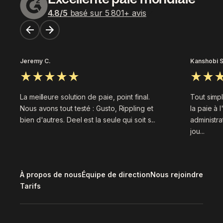
4.8
/5
basé sur
5 801
+
avis
Jeremy C.
Kanshobi S
La meilleure solution de paie, point final.
Tout simp
Nous avons tout testé : Gusto, Rippling et
la paie à 
bien d'autres. Deel est la seule qui soit s...
administra
jou...
À propos de nous
Équipe de direction
Nous rejoindre
Tarifs