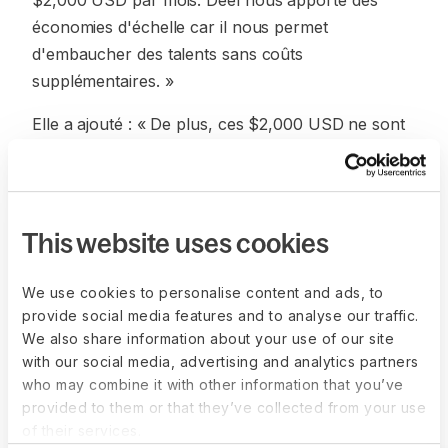
$2,000 USD par mois. Deel nous apporte des
économies d'échelle car il nous permet
d'embaucher des talents sans coûts
supplémentaires. »
Elle a ajouté : « De plus, ces $2,000 USD ne sont
pas fixes ; à mesure que l'opération se développe,
ce montant augmente. » Avec Deel, les coûts
opérationnels de Clara restent les mêmes lorsqu'ils
se développent, sans jamais entraîner des
This website uses cookies
dépenses exponentielles.
We use cookies to personalise content and ads, to
provide social media features and to analyse our traffic.
We also share information about your use of our site
with our social media, advertising and analytics partners
who may combine it with other information that you’ve
More customer stories
provided to them or that they’ve collected from your use
of their services.