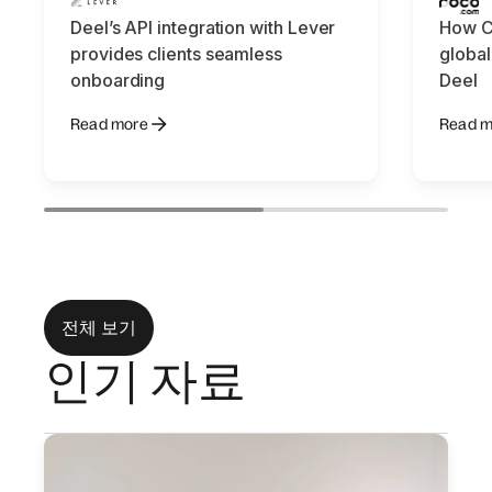
Deel’s API integration with Lever
How C
provides clients seamless
global
onboarding
Deel
Read more
Read m
전체 보기
인기 자료