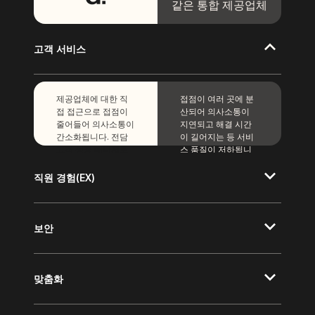
같은 통합 제공업체
고객 서비스
제공업체에 대한 직
접점이 여러 곳에 분
접 접근으로 접점이
산되어 의사소통이
줄어들어 의사소통이
지연되고 해결 시간
간소화됩니다. 전담
이 길어지는 등 서비
고객 성공 매니저로
스 품질이 저하됩니
더 빠르게 문제를 해
다.
결합니다.
직원 경험(EX)
보안
맞춤화