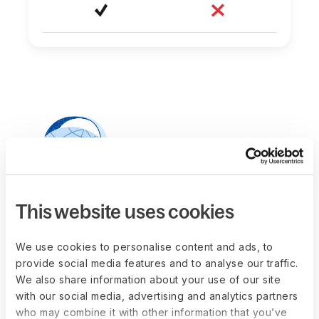
This website uses cookies
지원
4
사내 및 채널 지원을 연
We use cookies to personalise content and ads, to
중무휴로 제공
provide social media features and to analyse our traffic.
We also share information about your use of our site
전용 고객 성공 매니저를 포함해 다양한 채널
with our social media, advertising and analytics partners
로 소통할 수 있도록 지원합니다. Papaya
who may combine it with other information that you’ve