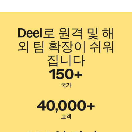
Deel로 원격 및 해
외 팀 확장이 쉬워
집니다
150+
국가
40,000+
고객