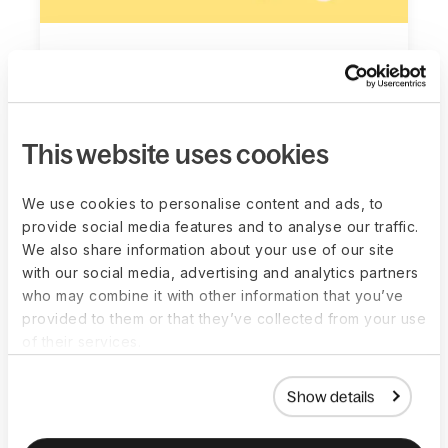
글로벌 복리후생 도구
적절한 패키지를 제안하세요. 각 시장의 법정·
일반·경쟁적 복리후생을 안내해 드립니다.
This website uses cookies
도구로 이동
We use cookies to personalise content and ads, to
provide social media features and to analyse our traffic.
We also share information about your use of our site
with our social media, advertising and analytics partners
who may combine it with other information that you’ve
provided to them or that they’ve collected from your use
of their services.
Show details