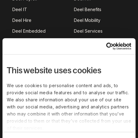
Deel IT
Deel Benefits
Deel Hire
Deel Mobility
Deel Embedded
Deel Services
Alle oplossingen
Deel Platform
This website uses cookies
HR-platform
Deel AI
We use cookies to personalise content and ads, to
provide social media features and to analyse our traffic.
White-label
We also share information about your use of our site
Deel API
with our social media, advertising and analytics partners
who may combine it with other information that you’ve
Integraties
provided to them or that they’ve collected from your use
Werkstromen
of their services.
Platformstatus