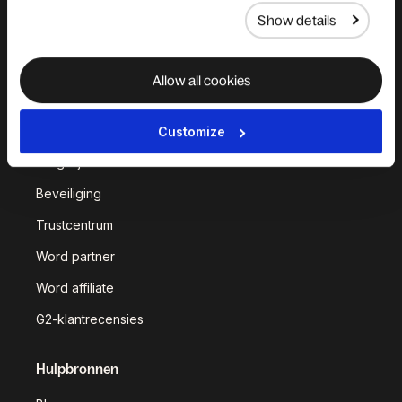
Show details
Waarom Deel?
Gebouwd op eigen
Allow all cookies
infrastructuur
Klantverhalen
Customize
Vergelijk Deel
Beveiliging
Trustcentrum
Word partner
Word affiliate
G2-klantrecensies
Hulpbronnen