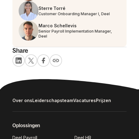
Sterre Torré
Customer Onboarding Manager I, Deel
Marco Schellevis
Senior Payroll Implementation Manager,
Deel
Share
Over ons
Leiderschapsteam
Vacatures
Prijzen
Oplossingen
Deel Payroll
Deel HR