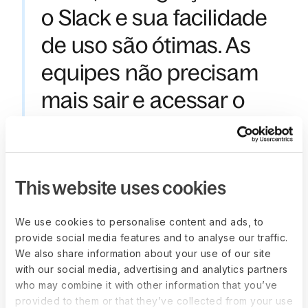
o Slack e sua facilidade
de uso são ótimas. As
equipes não precisam
mais sair e acessar o
HRIS (Sistema de
Informação de Recursos
Humanos) para registrar
This website uses cookies
suas informações. Elas
We use cookies to personalise content and ads, to
apenas enviam pelo
provide social media features and to analyse our traffic.
We also share information about your use of our site
Slack e, imediatamente,
with our social media, advertising and analytics partners
who may combine it with other information that you’ve
tudo fica documentado e
provided to them or that they’ve collected from your use