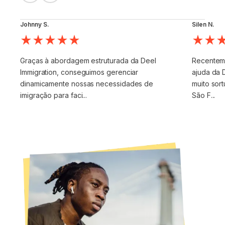
Johnny S.
Silen N.
Graças à abordagem estruturada da Deel
Recenteme
Immigration, conseguimos gerenciar
ajuda da D
dinamicamente nossas necessidades de
muito sor
imigração para faci...
São F...