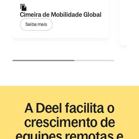
Cimeira de Mobilidade Global
Guia
Mobi
Saiba mais
Obt
A Deel facilita o
crescimento de
equipes remotas e