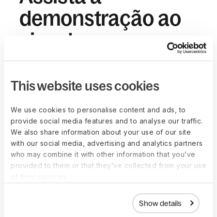
demonstração ao
vivo da nossa
plataforma de
Mobilidade Global
This website uses cookies
Descubra como a solução de mobilidade end-to-
We use cookies to personalise content and ads, to
end da Deel o(a) ajuda a deslocar talento mais
provide social media features and to analyse our traffic.
rapidamente, reduzir custos e manter a
We also share information about your use of our site
conformidade. Nesta demonstração ao vivo,
with our social media, advertising and analytics partners
who may combine it with other information that you’ve
abordaremos:
provided to them or that they’ve collected from your use
Contrate e realoque mais rápido com 
of their services.
apoio a vistos em mais de 70 países
Simplifique a conformidade com 
Show details
renovações de visto com um clique e 