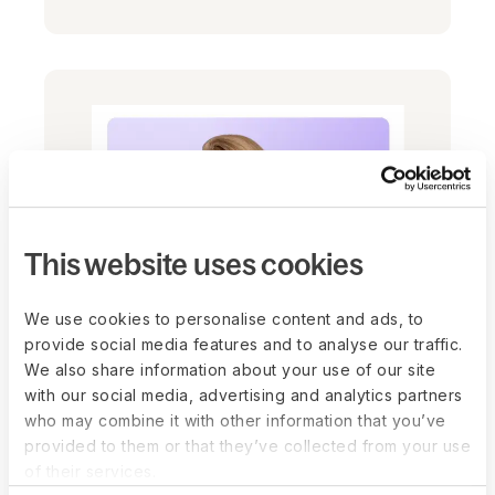
This website uses cookies
We use cookies to personalise content and ads, to
provide social media features and to analyse our traffic.
We also share information about your use of our site
DeAnn Work
with our social media, advertising and analytics partners
who may combine it with other information that you’ve
总法律顾问
provided to them or that they’ve collected from your use
建立联系
of their services.