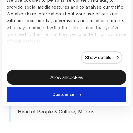
We use cookies to personalise content and ads, to
provide social media features and to analyse our traffic.
nutzen. Sie sagen immer
We also share information about your use of our site
wieder, wie einfach es ist,
with our social media, advertising and analytics partners
who may combine it with other information that you’ve
Dinge wie Stunden oder
provided to them or that they’ve collected from your use
of their services.
Ausgaben hinzuzufügen,
und sie finden es
Show details
großartig, dass sie ihr
Allow all cookies
Geld in Krypto abheben
können.“
Customize
—
Lizette Kuld
,
Head of People & Culture, Moralis