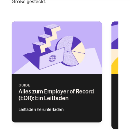
Größe gesteckt.
GUIDE
GUID
Alles zum Employer of Record
Die 
(EOR): Ein Leitfaden
Begr
Eins
Leitfaden herunterladen
Leitf