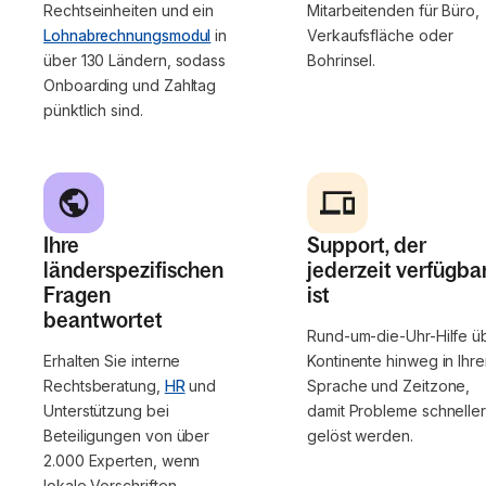
Rechtseinheiten und ein
Mitarbeitenden für Büro,
Lohnabrechnungsmodul
in
Verkaufsfläche oder
über 130 Ländern, sodass
Bohrinsel.
Onboarding und Zahltag
pünktlich sind.
Ihre
Support, der
länderspezifischen
jederzeit verfügba
Fragen
ist
beantwortet
Rund-um-die-Uhr-Hilfe ü
Erhalten Sie interne
Kontinente hinweg in Ihre
Rechtsberatung,
HR
und
Sprache und Zeitzone,
Unterstützung bei
damit Probleme schnelle
Beteiligungen von über
gelöst werden.
2.000 Experten, wenn
lokale Vorschriften