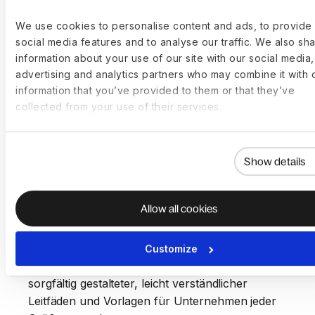
verwalten. Deel hat die Fernanstellung 
We use cookies to personalise content and ads, to provide
uns verändert.”
social media features and to analyse our traffic. We also sh
information about your use of our site with our social media,
Jonathan Siddharth
Kundenbericht lese
advertising and analytics partners who may combine it with 
CEO
information that you’ve provided to them or that they’ve
collected from your use of their services.
Show details
Allow all cookies
Ressourcen, die Ihnen
den Einstieg erleichtern
Customize
Wir haben unsere Expertise in eine Reihe
sorgfältig gestalteter, leicht verständlicher
Leitfäden und Vorlagen für Unternehmen jeder