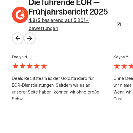
Die führende EOR —
Frühjahrsbericht 2025
4.8
/5
basierend auf
5.801
+
bewertungen
Evelyn N.
Keysa Y.
Deels Rechtsteam ist der Goldstandard für
Ohne Deel
EOR-Dienstleistungen. Seitdem wir es an
wir niemal
unserer Seite haben, können wir ohne große
Wenn wir 
Schwi...
Cust...