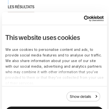
LES RÉSULTATS
Construire ensemble en tant que
partenaires de confiance
Avec Deel, Bitpanda non seulement a évité de
potentiels désastres de paie, mais a aussi
This website uses cookies
augmenté sa présence mondiale en passant de 3
centres à plus de 20 juridictions — le tout sans se
We use cookies to personalise content and ads, to
soucier de la conformité, des paiements manqués
provide social media features and to analyse our traffic.
We also share information about your use of our site
ou des délais de réponse lents.
with our social media, advertising and analytics partners
who may combine it with other information that you’ve
Avec Deel, Bitpanda a réduit son temps
provided to them or that they’ve collected from your use
d'intégration (onboarding) de 3 mois à seulement
of their services.
10 jours.
“Deel est, de loin, la solution tout-en-un la plus
Show details
adaptée pour les organisations modernes,”
a