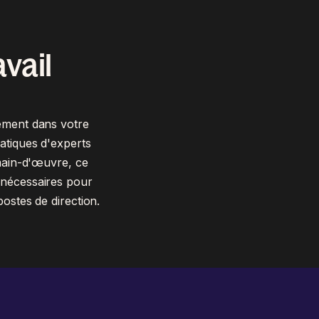
avail
ement dans votre
atiques d'experts
 main-d'œuvre, ce
 nécessaires pour
postes de direction.