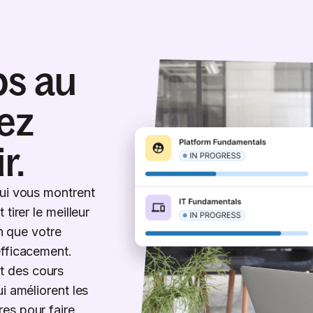
ps au
sez
r.
qui vous montrent
tirer le meilleur
in que votre
efficacement.
t des cours
i améliorent les
es pour faire