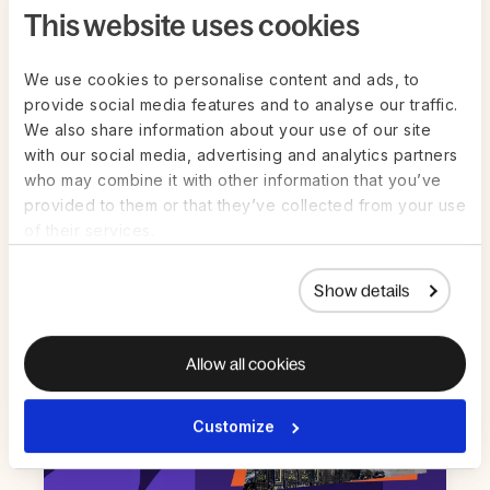
This website uses cookies
We use cookies to personalise content and ads, to
juin 26
ON-DEMAND
provide social media features and to analyse our traffic.
We also share information about your use of our site
Dans les coulisses d’une paie multi-pays
with our social media, advertising and analytics partners
: le témoignage d’une experte
who may combine it with other information that you’ve
Regarder maintenant
provided to them or that they’ve collected from your use
of their services.
Show details
Allow all cookies
Customize