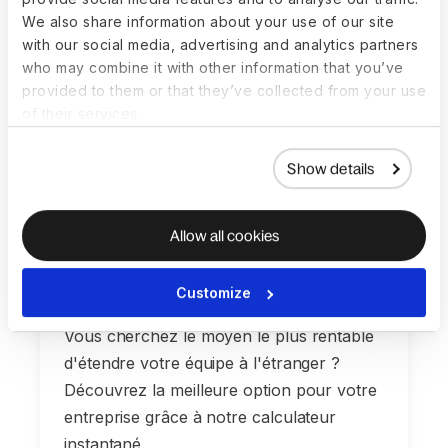
We also share information about your use of our site
with our social media, advertising and analytics partners
who may combine it with other information that you’ve
provided to them or that they’ve collected from your use
of their services.
Show details
Allow all cookies
Calculateur : Employer of
Customize
Record (EOR) vs entité
Vous cherchez le moyen le plus rentable
d'étendre votre équipe à l'étranger ?
Découvrez la meilleure option pour votre
entreprise grâce à notre calculateur
instantané.