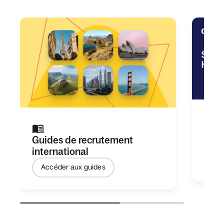
Rapp
Guides de recrutement
recr
international
En 
Accéder aux guides