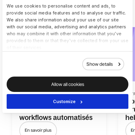
Explorez tous les Deel
We use cookies to personalise content and ads, to
Engage plugins
provide social media features and to analyse our traffic.
We also share information about your use of our site
with our social media, advertising and analytics partners
who may combine it with other information that you’ve
provided to them or that they’ve collected from your use
of their services.
Show details
Allow all cookies
INTÉGRATION (ONBOARDING)
ENTR
Optimisez l'Intégration
Do
Customize
(onboarding) grâce à des
str
workflows automatisés
he
En savoir plus
En