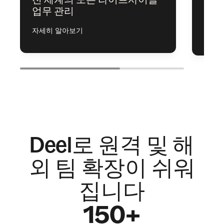
디바
업무 관리
동으
자세히 알아보기
자세히
Deel로 원격 및 해
외 팀 확장이 쉬워
집니다
150+