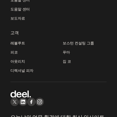
도움말 센터
보도자료
고객
레볼루트
보스턴 컨설팅 그룹
피코
푸마
아웃리치
집 코
디렉셔널 피자