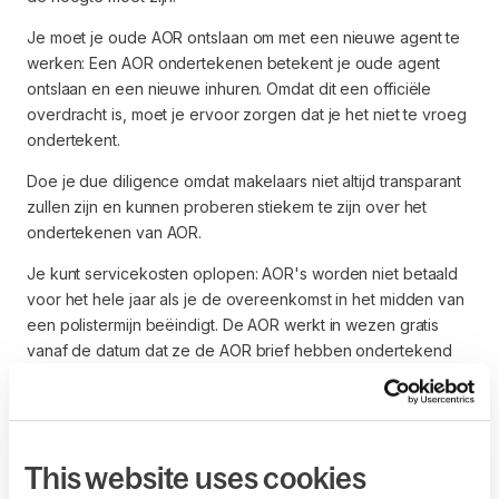
Je moet je oude AOR ontslaan om met een nieuwe agent te
werken: Een AOR ondertekenen betekent je oude agent
ontslaan en een nieuwe inhuren. Omdat dit een officiële
overdracht is, moet je ervoor zorgen dat je het niet te vroeg
ondertekent.
Doe je due diligence omdat makelaars niet altijd transparant
zullen zijn en kunnen proberen stiekem te zijn over het
ondertekenen van AOR.
Je kunt servicekosten oplopen: AOR's worden niet betaald
voor het hele jaar als je de overeenkomst in het midden van
een polistermijn beëindigt. De AOR werkt in wezen gratis
vanaf de datum dat ze de AOR brief hebben ondertekend
tot de dag waarop de effectieve datum van de polis begint.
Om deze reden kan de agent/makelaar je een
servicekosten in rekening brengen aangezien de
verzekeringsdrager hen niet betaalt. Nogmaals, niet alle
This website uses cookies
agenten zullen je dit van tevoren vertellen, dus lees altijd het