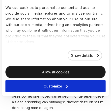
contract grondig door om verrassingskosten of
misverstanden later te voorkomen.
We use cookies to personalise content and ads, to
provide social media features and to analyse our traffic.
We also share information about your use of our site
with our social media, advertising and analytics partners
Hoe werkt het AOR
who may combine it with other information that you’ve
provided to them or that they’ve collected from your use
proces?
of their services.
Het AOR proces begint zodra je hebt besloten om met een
Show details
bepaalde agent te werken en duurt ongeveer tien dagen
om te voltooien.
Allow all cookies
Fase 1: De nieuwe agent stuurt je een Agent of Record 
brief met de naam van je bedrijf, de naam van de 
drager, het polisnummer en de effectieve polisdatum
Customize
Fase 2: Je bekijkt de brief, leest deze grondig, plaatst 
deze op het briefhoofd van je bedrijf, ondertekent deze 
als een erkenning van ontvangst, dateert deze en stuurt 
deze terug naar de agent