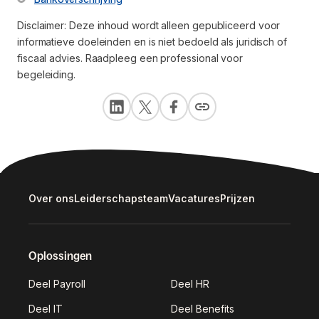
Disclaimer: Deze inhoud wordt alleen gepubliceerd voor
informatieve doeleinden en is niet bedoeld als juridisch of
fiscaal advies. Raadpleeg een professional voor
begeleiding.
Over ons
Leiderschapsteam
Vacatures
Prijzen
Oplossingen
Deel Payroll
Deel HR
Deel IT
Deel Benefits