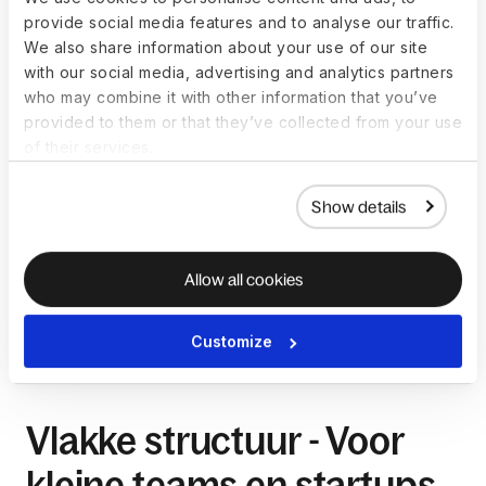
matrixorganigram
provide social media features and to analyse our traffic.
We also share information about your use of our site
Koppelingen tussen afdelingen zijn duidelijker.
with our social media, advertising and analytics partners
Een onderling verbonden structuur maakt kansen voor 
who may combine it with other information that you’ve
kennis- en middelenuitwisseling beter zichtbaar.
provided to them or that they’ve collected from your use
of their services.
Nadelen van een
matrixorganigram
Show details
Onduidelijke rapportagehiërarchieën maken het moeilijk 
Allow all cookies
om beslissers te identificeren.
Meerdere rapportagelijnen kunnen verwarring of 
miscommunicatie veroorzaken.
Customize
Vlakke structuur - Voor
kleine teams en startups