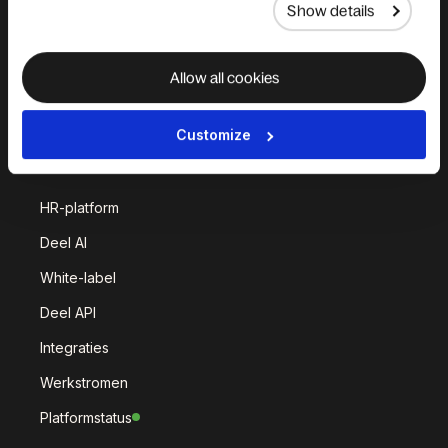
Deel IT
Deel Benefits
Show details
Deel Hire
Deel Mobility
Deel Embedded
Deel Services
Allow all cookies
Alle oplossingen
Customize
Deel Platform
HR-platform
Deel AI
White-label
Deel API
Integraties
Werkstromen
Platformstatus