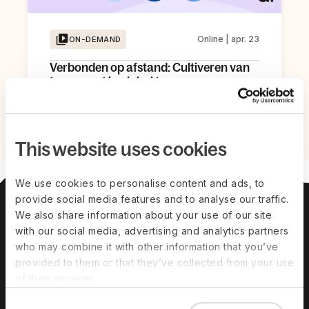
Online | apr. 23
ON-DEMAND
Verbonden op afstand: Cultiveren van
teamgeest in global teams
Kijk nu
This website uses cookies
We use cookies to personalise content and ads, to
provide social media features and to analyse our traffic.
Over ons
Leiderschapsteam
Vacatures
Prijzen
We also share information about your use of our site
with our social media, advertising and analytics partners
who may combine it with other information that you’ve
Oplossingen
provided to them or that they’ve collected from your use
of their services.
Deel Payroll
Deel HR